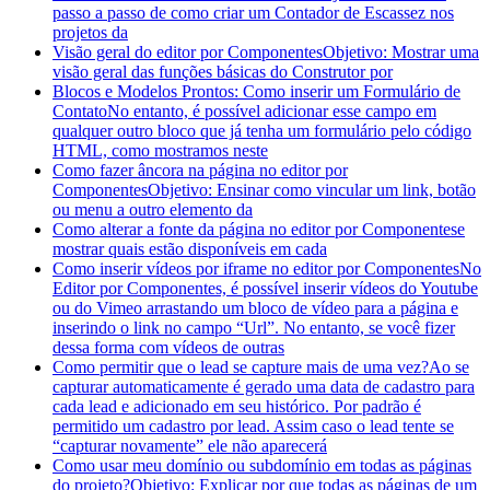
passo a passo de como criar um Contador de Escassez nos
projetos da
Visão geral do editor por Componentes
Objetivo: Mostrar uma
visão geral das funções básicas do Construtor por
Blocos e Modelos Prontos: Como inserir um Formulário de
Contato
No entanto, é possível adicionar esse campo em
qualquer outro bloco que já tenha um formulário pelo código
HTML, como mostramos neste
Como fazer âncora na página no editor por
Componentes
Objetivo: Ensinar como vincular um link, botão
ou menu a outro elemento da
Como alterar a fonte da página no editor por Componentes
e
mostrar quais estão disponíveis em cada
Como inserir vídeos por iframe no editor por Componentes
No
Editor por Componentes, é possível inserir vídeos do Youtube
ou do Vimeo arrastando um bloco de vídeo para a página e
inserindo o link no campo “Url”. No entanto, se você fizer
dessa forma com vídeos de outras
Como permitir que o lead se capture mais de uma vez?
Ao se
capturar automaticamente é gerado uma data de cadastro para
cada lead e adicionado em seu histórico. Por padrão é
permitido um cadastro por lead. Assim caso o lead tente se
“capturar novamente” ele não aparecerá
Como usar meu domínio ou subdomínio em todas as páginas
do projeto?
Objetivo: Explicar por que todas as páginas de um