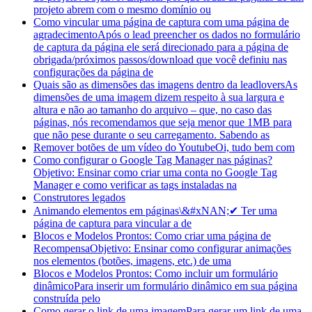
projeto abrem com o mesmo domínio ou
Como vincular uma página de captura com uma página de
agradecimento
Após o lead preencher os dados no formulário
de captura da página ele será direcionado para a página de
obrigada/próximos passos/download que você definiu nas
configurações da página de
Quais são as dimensões das imagens dentro da leadlovers
As
dimensões de uma imagem dizem respeito à sua largura e
altura e não ao tamanho do arquivo – que, no caso das
páginas, nós recomendamos que seja menor que 1MB para
que não pese durante o seu carregamento. Sabendo as
Remover botões de um vídeo do Youtube
Oi, tudo bem com
Como configurar o Google Tag Manager nas páginas?
Objetivo: Ensinar como criar uma conta no Google Tag
Manager e como verificar as tags instaladas na
Construtores legados
Animando elementos em páginas
\&#xNAN;✔ Ter uma
página de captura para vincular a de
Blocos e Modelos Prontos: Como criar uma página de
Recompensa
Objetivo: Ensinar como configurar animações
nos elementos (botões, imagens, etc.) de uma
Blocos e Modelos Prontos: Como incluir um formulário
dinâmico
Para inserir um formulário dinâmico em sua página
construída pelo
Como gerar o link de uma imagem
Para gerar um link de uma