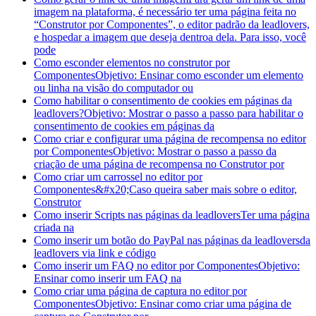
imagem na plataforma, é necessário ter uma página feita no
“Construtor por Componentes”, o editor padrão da leadlovers,
e hospedar a imagem que deseja dentroa dela. Para isso, você
pode
Como esconder elementos no construtor por
Componentes
Objetivo: Ensinar como esconder um elemento
ou linha na visão do computador ou
Como habilitar o consentimento de cookies em páginas da
leadlovers?
Objetivo: Mostrar o passo a passo para habilitar o
consentimento de cookies em páginas da
Como criar e configurar uma página de recompensa no editor
por Componentes
Objetivo: Mostrar o passo a passo da
criação de uma página de recompensa no Construtor por
Como criar um carrossel no editor por
Componentes
&#x20;Caso queira saber mais sobre o editor,
Construtor
Como inserir Scripts nas páginas da leadlovers
Ter uma página
criada na
Como inserir um botão do PayPal nas páginas da leadlovers
da
leadlovers via link e código
Como inserir um FAQ no editor por Componentes
Objetivo:
Ensinar como inserir um FAQ na
Como criar uma página de captura no editor por
Componentes
Objetivo: Ensinar como criar uma página de