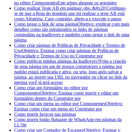
no editor Componentes
Este artigo abrange os seguintes
Como realizar Teste AB em páginas
\ obs.:&#x20;Certifique-
se de que a Rota do domínio que irá realizar o teste AB está
como Aleatória. Caso contrário, altere-a e execute o passo
Como pegar o link de uma página
Objetivo: explicar com mais
detalhes como são estruturados os links de páginas
construídas na leadlovers e também como pegar o link de uma
página
Como criar páginas de Políticas de Privacidade e Termos de
Uso
Objetivo: Ensinar como criar páginas de Políticas de
Privacidade e Termos de Uso no Construtor por
Como publicar minhas páginas da leadlovers?
Feita a criação
de uma página em um de nossos construtores a página por
padrão estará publicada e ativa, ou seja, logo após salvar a
página, ao inserir sua URL no navegador ou clicar no link da
mesma você já terá acesso
Como criar um formulário no editor por
Componentes
Objetivo: Ensinar como inserir e editar um
formulário dentro do Construtor por
Como criar um menu no editor por Componentes
Objetivo:
Ensinar como criar um menu no Construtor por
Como inserir favicon nas páginas
Como inserir botão flutuante de WhatsApp em páginas da
LL?
de
Como criar um Contador de Escassez
Objetivo: Ensinar o