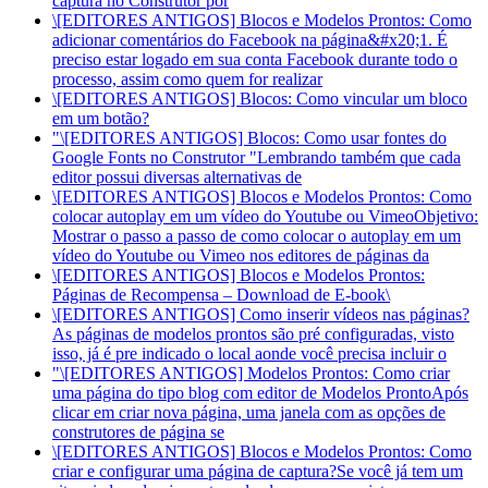
captura no Construtor por
\[EDITORES ANTIGOS] Blocos e Modelos Prontos: Como
adicionar comentários do Facebook na página
&#x20;1. É
preciso estar logado em sua conta Facebook durante todo o
processo, assim como quem for realizar
\[EDITORES ANTIGOS] Blocos: Como vincular um bloco
em um botão?
"\[EDITORES ANTIGOS] Blocos: Como usar fontes do
Google Fonts no Construtor "
Lembrando também que cada
editor possui diversas alternativas de
\[EDITORES ANTIGOS] Blocos e Modelos Prontos: Como
colocar autoplay em um vídeo do Youtube ou Vimeo
Objetivo:
Mostrar o passo a passo de como colocar o autoplay em um
vídeo do Youtube ou Vimeo nos editores de páginas da
\[EDITORES ANTIGOS] Blocos e Modelos Prontos:
Páginas de Recompensa – Download de E-book
\
\[EDITORES ANTIGOS] Como inserir vídeos nas páginas?
As páginas de modelos prontos são pré configuradas, visto
isso, já é pre indicado o local aonde você precisa incluir o
"\[EDITORES ANTIGOS] Modelos Prontos: Como criar
uma página do tipo blog com editor de Modelos Pronto
Após
clicar em criar nova página, uma janela com as opções de
construtores de página se
\[EDITORES ANTIGOS] Blocos e Modelos Prontos: Como
criar e configurar uma página de captura?
Se você já tem um