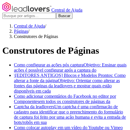
Central de Ajuda
Buscar
Central de Ajuda
/
Páginas
/
Construtores de Páginas
Construtores de Páginas
Como configurar as ações pós captura
Objetivo: Ensinar quais
ações é possível configurar após a captura do
\[EDITORES ANTIGOS] Blocos e Modelos Prontos: Como
alterar a fonte da página
Objetivo: Orientar como alterar as
fontes das páginas da leadlovers e mostrar quais estão
disponíveis em cada
Como adicionar comentários do Facebook no editor por
Componentes
em todos os construtores de páginas da
Captcha da leadlovers
Um captcha é uma confirmação de
cadastro para identificar que o preenchimento do formulário
de captura foi feito por uma ação humana e evita a entrada de
bots/robôs em sua
Como colocar autoplay em um vídeo do Youtube ou Vimeo