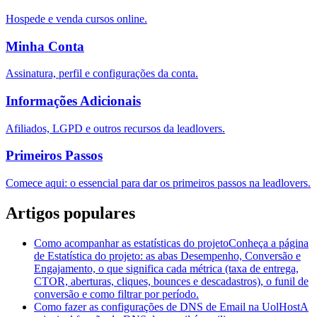
Hospede e venda cursos online.
Minha Conta
Assinatura, perfil e configurações da conta.
Informações Adicionais
Afiliados, LGPD e outros recursos da leadlovers.
Primeiros Passos
Comece aqui: o essencial para dar os primeiros passos na leadlovers.
Artigos populares
Como acompanhar as estatísticas do projeto
Conheça a página
de Estatística do projeto: as abas Desempenho, Conversão e
Engajamento, o que significa cada métrica (taxa de entrega,
CTOR, aberturas, cliques, bounces e descadastros), o funil de
conversão e como filtrar por período.
Como fazer as configurações de DNS de Email na UolHost
A