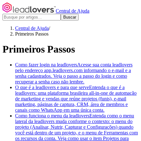
Central de Ajuda
Buscar
Central de Ajuda
/
Primeiros Passos
Primeiros Passos
Como fazer login na leadlovers
Acesse sua conta leadlovers
pelo endereço app.leadlovers.com informando o e-mail e a
senha cadastrados. Veja o passo a passo do login e como
recuperar a senha caso não lembre.
O que é a leadlovers e para que serve
Entenda o que é a
leadlovers: uma plataforma brasileira all-in-one de automação
de marketing e vendas que reúne projetos (funis), e-mail
marketing, páginas de captura, CRM, área de membros e
canais como WhatsApp em uma única conta.
Como funciona o menu da leadlovers
Entenda como o menu
lateral da leadlovers muda conforme o contexto: o menu do
projeto (Analisar, Nutrir, Capturar e Configurações) quando
você está dentro de um projeto, e o menu de Ferramentas com
os recursos da conta. Veja como usar o item Projetos para