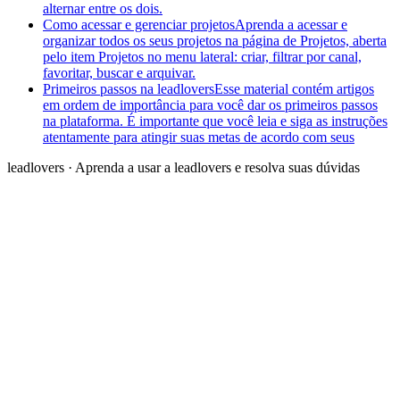
alternar entre os dois.
Como acessar e gerenciar projetos
Aprenda a acessar e
organizar todos os seus projetos na página de Projetos, aberta
pelo item Projetos no menu lateral: criar, filtrar por canal,
favoritar, buscar e arquivar.
Primeiros passos na leadlovers
Esse material contém artigos
em ordem de importância para você dar os primeiros passos
na plataforma. É importante que você leia e siga as instruções
atentamente para atingir suas metas de acordo com seus
leadlovers
·
Aprenda a usar a leadlovers e resolva suas dúvidas