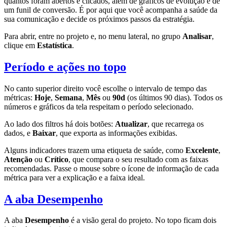
quantos foram abertos e clicados, além de gráficos de evolução e de
um funil de conversão. É por aqui que você acompanha a saúde da
sua comunicação e decide os próximos passos da estratégia.
Para abrir, entre no projeto e, no menu lateral, no grupo
Analisar
,
clique em
Estatística
.
Período e ações no topo
No canto superior direito você escolhe o intervalo de tempo das
métricas:
Hoje
,
Semana
,
Mês
ou
90d
(os últimos 90 dias). Todos os
números e gráficos da tela respeitam o período selecionado.
Ao lado dos filtros há dois botões:
Atualizar
, que recarrega os
dados, e
Baixar
, que exporta as informações exibidas.
Alguns indicadores trazem uma etiqueta de saúde, como
Excelente
,
Atenção
ou
Crítico
, que compara o seu resultado com as faixas
recomendadas. Passe o mouse sobre o ícone de informação de cada
métrica para ver a explicação e a faixa ideal.
A aba Desempenho
A aba
Desempenho
é a visão geral do projeto. No topo ficam dois