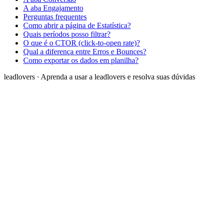
A aba Engajamento
Perguntas frequentes
Como abrir a página de Estatística?
Quais períodos posso filtrar?
O que é o CTOR (click-to-open rate)?
Qual a diferença entre Erros e Bounces?
Como exportar os dados em planilha?
leadlovers
·
Aprenda a usar a leadlovers e resolva suas dúvidas