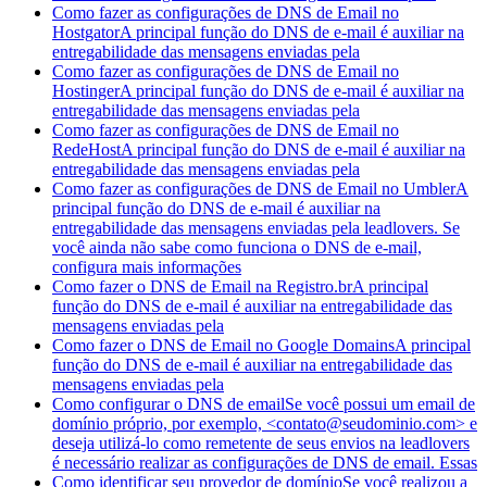
Como fazer as configurações de DNS de Email no
Hostgator
A principal função do DNS de e-mail é auxiliar na
entregabilidade das mensagens enviadas pela
Como fazer as configurações de DNS de Email no
Hostinger
A principal função do DNS de e-mail é auxiliar na
entregabilidade das mensagens enviadas pela
Como fazer as configurações de DNS de Email no
RedeHost
A principal função do DNS de e-mail é auxiliar na
entregabilidade das mensagens enviadas pela
Como fazer as configurações de DNS de Email no Umbler
A
principal função do DNS de e-mail é auxiliar na
entregabilidade das mensagens enviadas pela leadlovers. Se
você ainda não sabe como funciona o DNS de e-mail,
configura mais informações
Como fazer o DNS de Email na Registro.br
A principal
função do DNS de e-mail é auxiliar na entregabilidade das
mensagens enviadas pela
Como fazer o DNS de Email no Google Domains
A principal
função do DNS de e-mail é auxiliar na entregabilidade das
mensagens enviadas pela
Como configurar o DNS de email
Se você possui um email de
domínio próprio, por exemplo, <contato@seudominio.com> e
deseja utilizá-lo como remetente de seus envios na leadlovers
é necessário realizar as configurações de DNS de email. Essas
Como identificar seu provedor de domínio
Se você realizou a