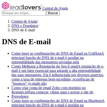
Central de Ajuda
Buscar
Central de Ajuda
/
DNS e Domínios
/
DNS de E-mail
DNS de E-mail
Como fazer as configurações de DNS de Email na UolHost
A
principal função do DNS de e-mail é auxiliar na
entregabilidade das mensagens enviadas pela
Como Melhorar a Reputação do Seu E-mail
A reputação de e-
mail é um fator essencial para garantir a alta entregabilidade
das suas mensagens. Ela é influenciada por diversos aspectos,
como a taxa de entregas bem-sucedidas, ocorrências de
"bounces" (e-mails não
Como criar conta de email Zoho com domínio no
Registro.br
Para começar, clique aqui e acesse o site do
Provedores
Como fazer as configurações de DNS de Email na Bluehost
A
principal função do DNS de e-mail é auxiliar na