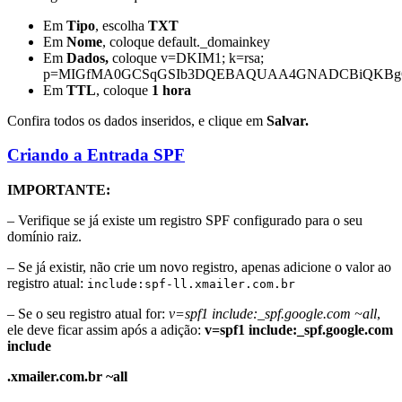
Em
Tipo
, escolha
TXT
Em
Nome
, coloque default._domainkey
Em
Dados,
coloque v=DKIM1; k=rsa;
p=MIGfMA0GCSqGSIb3DQEBAQUAA4GNADCBiQKBgQDt3
Em
TTL
, coloque
1 hora
Confira todos os dados inseridos, e clique em
Salvar.
Criando a Entrada SPF
IMPORTANTE:
– Verifique se já existe um registro SPF configurado para o seu
domínio raiz.
– Se já existir, não crie um novo registro, apenas adicione o valor ao
registro atual:
include:spf-ll.xmailer.com.br
– Se o seu registro atual for:
v=spf1 include:_spf.google.com ~all
,
ele deve ficar assim após a adição:
v=spf1 include:_spf.google.com
include
.xmailer.com.br ~all