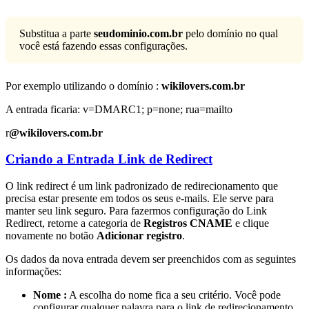
Substitua a parte
seudominio.com.br
pelo domínio no qual
você está fazendo essas configurações.
Por exemplo utilizando o domínio :
wikilovers.com.br
A entrada ficaria: v=DMARC1; p=none; rua=mailto
r
@wikilovers.com.br
Criando a Entrada Link de Redirect
O link redirect é um link padronizado de redirecionamento que
precisa estar presente em todos os seus e-mails. Ele serve para
manter seu link seguro. Para fazermos configuração do Link
Redirect, retorne a categoria de
Registros CNAME
e clique
novamente no botão
Adicionar registro
.
Os dados da nova entrada devem ser preenchidos com as seguintes
informações:
Nome :
A escolha do nome fica a seu critério. Você pode
configurar qualquer palavra para o link de redirecionamento.