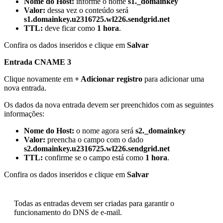
Nome do Host:
informe o nome
s1._domainkey
Valor:
dessa vez o conteúdo será
s1.domainkey.u2316725.wl226.sendgrid.net
TTL:
deve ficar como
1 hora
.
Confira os dados inseridos e clique em
Salvar
Entrada CNAME 3
Clique novamente em
+ Adicionar registro
para adicionar uma
nova entrada.
Os dados da nova entrada devem ser preenchidos com as seguintes
informações:
Nome do Host:
o nome agora será
s2._domainkey
Valor:
preencha o campo com o dado
s2.domainkey.u2316725.wl226.sendgrid.net
TTL:
confirme se o campo está como
1 hora
.
Confira os dados inseridos e clique em
Salvar
Todas as entradas devem ser criadas para garantir o
funcionamento do DNS de e-mail.