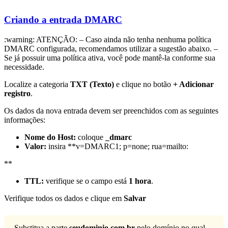
Criando a entrada DMARC
:warning: ATENÇÃO: – Caso ainda não tenha nenhuma política
DMARC configurada, recomendamos utilizar a sugestão abaixo. –
Se já possuir uma política ativa, você pode mantê-la conforme sua
necessidade.
Localize a categoria
TXT (Texto)
e clique no botão
+ Adicionar
registro
.
Os dados da nova entrada devem ser preenchidos com as seguintes
informações:
Nome do Host:
coloque
_dmarc
Valor:
insira **v=DMARC1; p=none; rua=mailto:
**
TTL:
verifique se o campo está
1 hora
.
Verifique todos os dados e clique em
Salvar
Substitua a parte
seudominio.com.br
pelo domínio no qual