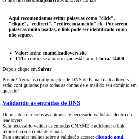
O link final será:
suapalavra.
wikilovers.com.br
Aqui recomendamos evitar palavras como "click",
"clique", "redirect", "redirecionamento" etc. Por serem
palavras muito usadas, o link pode ser identificado como
não seguro.
Valor:
insira:
cname.leadlovers.site
TTL:
confira se a informação está como
1 hora/ 14400
Depois clique em
Salvar
Pronto! Agora as configurações de DNS de E-mail da leadlovers
estão configuradas para todas as contas de e-mail do seu domínio em
questão!
Validando as entradas de DNS
Depois de criar todas as entradas, é necessário validá-las dentro da
leadlovers.
Será necessário validar as entradas CNAME e adicionar o link
redirect na sua conta de e-mail.
Para entender melhor sobre a validação acesse:
clicando aqui
.