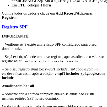
p=MIGfMA0GCSqGSIb3DQEBAQUAA4GNADCBiQKBgQDt3
Em
TTL
, coloque
1 hora
Confira todos os dados e clique em
Add Record/Adicionar
Registro.
Registro SPF
IMPORTANTE:
– Verifique se já existe um registro SPF configurado para o seu
domínio raiz.
– Se já existir, não crie um novo registro, apenas adicione o valor ao
registro atual:
include:spf-ll.xmailer.com.br
– Se o seu registro atual for:
v=spf1 include:_spf.google.com ~all
,
ele deve ficar assim após a adição:
v=spf1 include:_spf.google.com
include
.xmailer.com.br ~all
– Somente crie a entrada completa abaixo se ainda não existir
nenhum registro SPF no seu domínio.
Os dados da nova entrada devem ser preenchidos com as seguintes