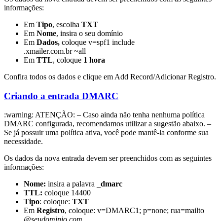
informações:
Em
Tipo
, escolha
TXT
Em
Nome
, insira o seu domínio
Em
Dados,
coloque v=spf1 include
.xmailer.com.br ~all
Em
TTL
, coloque
1 hora
Confira todos os dados e clique em Add Record/Adicionar Registro.
Criando a entrada DMARC
:warning: ATENÇÃO: – Caso ainda não tenha nenhuma política
DMARC configurada, recomendamos utilizar a sugestão abaixo. –
Se já possuir uma política ativa, você pode mantê-la conforme sua
necessidade.
Os dados da nova entrada devem ser preenchidos com as seguintes
informações:
Nome:
insira a palavra
_dmarc
TTL:
coloque 14400
Tipo
: coloque:
TXT
Em
Registro
, coloque: v=DMARC1; p=none; rua=mailto
@
seudominio.com