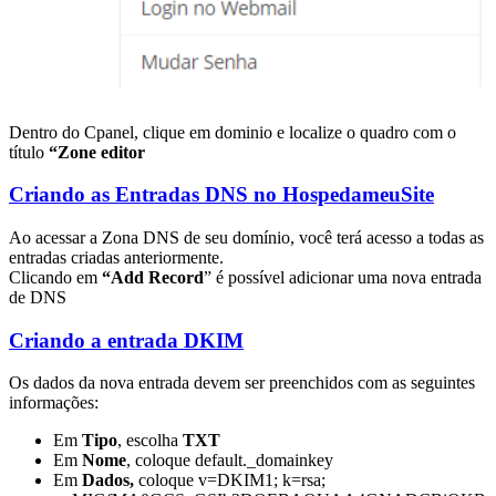
Dentro do Cpanel, clique em dominio e localize o quadro com o
título
“Zone editor
Criando as Entradas DNS no HospedameuSite
Ao acessar a Zona DNS de seu domínio, você terá acesso a todas as
entradas criadas anteriormente.
Clicando em
“Add Record
” é possível adicionar uma nova entrada
de DNS
Criando a entrada DKIM
Os dados da nova entrada devem ser preenchidos com as seguintes
informações:
Em
Tipo
, escolha
TXT
Em
Nome
, coloque default._domainkey
Em
Dados,
coloque v=DKIM1; k=rsa;