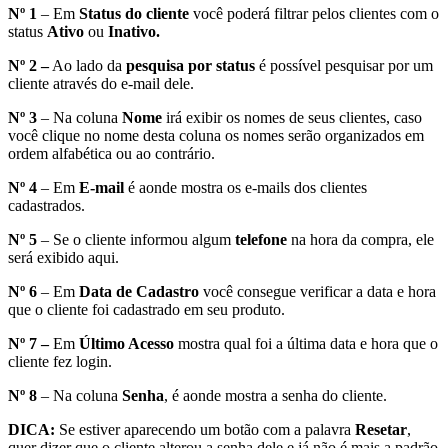
Nº 1
– Em
Status do cliente
você poderá filtrar pelos clientes com o
status
Ativo
ou
Inativo.
Nº 2 –
Ao lado da
pesquisa por status
é possível pesquisar por um
cliente através do e-mail dele.
Nº 3
– Na coluna
Nome
irá exibir os nomes de seus clientes, caso
você clique no nome desta coluna os nomes serão organizados em
ordem alfabética ou ao contrário.
Nº 4
– Em
E-mail
é aonde mostra os e-mails dos clientes
cadastrados.
Nº 5
– Se o cliente informou algum
telefone
na hora da compra, ele
será exibido aqui.
Nº 6
– Em
Data de Cadastro
você consegue verificar a data e hora
que o cliente foi cadastrado em seu produto.
Nº 7 –
Em
Último Acesso
mostra qual foi a última data e hora que o
cliente fez login.
Nº 8
– Na coluna
Senha
, é aonde mostra a senha do cliente.
DICA:
Se estiver aparecendo um botão com a palavra
Resetar
,
quer dizer que o cliente alterou a senha dele e já não é mais a padrão