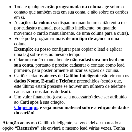
Toda e qualquer
ação programada na coluna
age sobre o
contato que também está em sua conta, e não sobre os cartões
em si.
As
ações da coluna
só disparam quando um cartão entra (seja
por cadastro manual, por gatilho inteligente, ou quando
movemos o cartão manualmente, de uma coluna para a outra).
Você pode programar
mais de um tipo de ação
em uma
coluna.
Exemplo:
eu posso configurar para copiar o lead e aplicar
uma tag sobre ele, ao mesmo tempo.
Criar um cartão manualmente
não cadastrará um lead em
sua conta
, portanto é preciso cadastrar o contato como lead
primeiro, para posteriormente utilizar as ações da coluna.
Cartões criados através de
Gatilho Inteligente
vão vir com os
dados Nome, E-mail e Telefone
preenchidos (sendo que,
este último estará presente se houver um número de telefone
cadastrado nos dados do lead).
Um valor financeiro (caso seja necessário) deve ser atribuído
ao Card após à sua criação.
Clique aqui
, e veja nosso material sobre a edição de dados
do cartão!
Atenção
ao usar o Gatilho inteligente, se você deixar marcado a
opção
“Recursivo”
ele enviará o mesmo lead várias vezes. Tenha