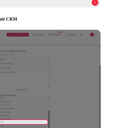
s até CRM