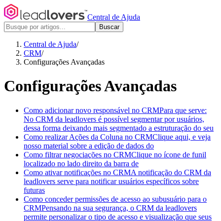
Central de Ajuda
Buscar
Central de Ajuda
/
CRM
/
Configurações Avançadas
Configurações Avançadas
Como adicionar novo responsável no CRM
Para que serve:
No CRM da leadlovers é possível segmentar por usuários,
dessa forma deixando mais segmentado a estruturação do seu
Como realizar Ações da Coluna no CRM
Clique aqui, e veja
nosso material sobre a edição de dados do
Como filtrar negociações no CRM
Clique no ícone de funil
localizado no lado direito da barra de
Como ativar notificações no CRM
A notificação do CRM da
leadlovers serve para notificar usuários específicos sobre
futuras
Como conceder permissões de acesso ao subusuário para o
CRM
Pensando na sua segurança, o CRM da leadlovers
permite personalizar o tipo de acesso e visualização que seus