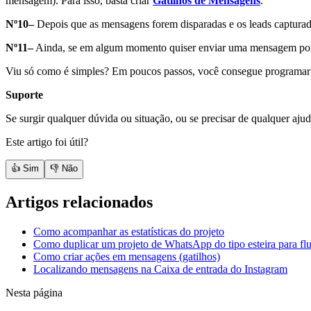
mensagem). Para isso, basta criar
Gatilhos de Mensagens
.
Nº10–
Depois que as mensagens forem disparadas e os leads capturad
Nº11–
Ainda, se em algum momento quiser enviar uma mensagem pontua
Viu só como é simples? Em poucos passos, você consegue programar o 
Suporte
Se surgir qualquer dúvida ou situação, ou se precisar de qualquer aju
Este artigo foi útil?
👍 Sim
👎 Não
Artigos relacionados
Como acompanhar as estatísticas do projeto
Como duplicar um projeto de WhatsApp do tipo esteira para f
Como criar ações em mensagens (gatilhos)
Localizando mensagens na Caixa de entrada do Instagram
Nesta página