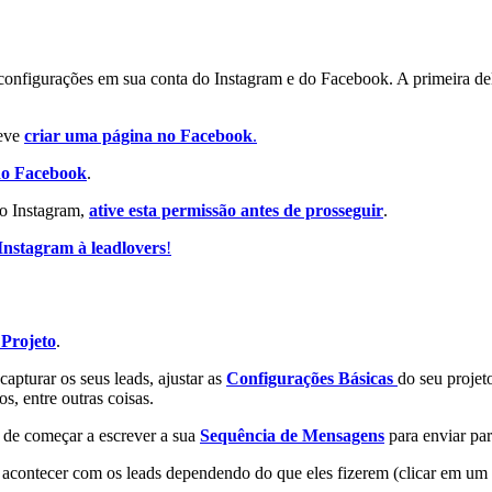
s configurações em sua conta do Instagram e do Facebook. A primeira de
deve
criar uma página no Facebook
.
 do Facebook
.
do Instagram,
ative esta permissão antes de prosseguir
.
Instagram à leadlovers
!
 Projeto
.
apturar os seus leads, ajustar as
Configurações Básicas
do seu projet
s, entre outras coisas.
 de começar a escrever a sua
Sequência de Mensagens
para enviar par
contecer com os leads dependendo do que eles fizerem (clicar em um l