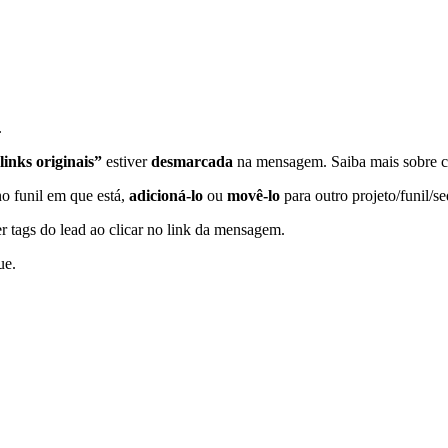
.
inks originais”
estiver
desmarcada
na mensagem. Saiba mais sobre c
o funil em que está,
adicioná-lo
ou
movê-lo
para outro projeto/funil/
tags do lead ao clicar no link da mensagem.
ue.