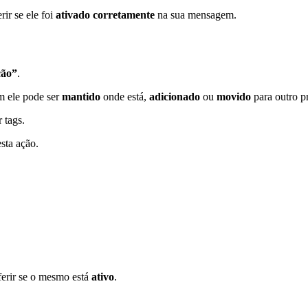
rir se ele foi
ativado corretamente
na sua mensagem.
ção”
.
m ele pode ser
mantido
onde está,
adicionado
ou
movido
para outro pr
 tags.
sta ação.
nferir se o mesmo está
ativo
.