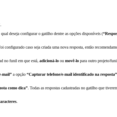
”
.
qual deseja configurar o gatilho dentre as opções disponíveis (
“Respos
 foi configurado caso seja criada uma nova resposta, então recomendam
ad no funil em que está,
adicioná-lo
ou
movê-lo
para outro projeto/fun
e-mail”
a opção
“Capturar telefone/e-mail identificado na resposta”
osta como dica”
. Todas as respostas cadastradas no gatilho que tiver
caracteres
.