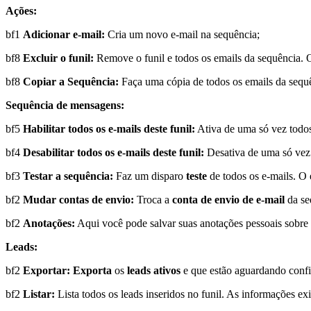
Ações:
bf1
Adicionar e-mail:
Cria um novo e-mail na sequência;
bf8
Excluir o funil:
Remove o funil e todos os emails da sequência. Os
bf8
Copiar a Sequência:
Faça uma cópia de todos os emails da sequê
Sequência de mensagens:
bf5
Habilitar todos os e-mails deste funil:
Ativa de uma só vez todos
bf4
Desabilitar todos os e-mails deste funil:
Desativa de uma só vez 
bf3
Testar a sequência:
Faz um disparo
teste
de todos os e-mails. O 
bf2
Mudar contas de envio:
Troca a
conta de envio de e-mail
da se
bf2
Anotações:
Aqui você pode salvar suas anotações pessoais sobre
Leads:
bf2
Exportar:
Exporta
os
leads ativos
e que estão aguardando confi
bf2
Listar:
Lista todos os leads inseridos no funil. As informações ex