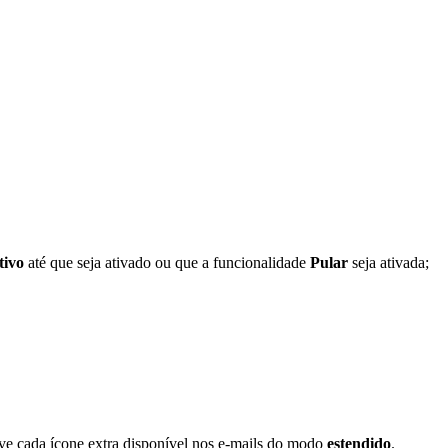
tivo
até que seja ativado ou que a funcionalidade
Pular
seja ativada;
ve cada ícone extra disponível nos e-mails do modo
estendido
.