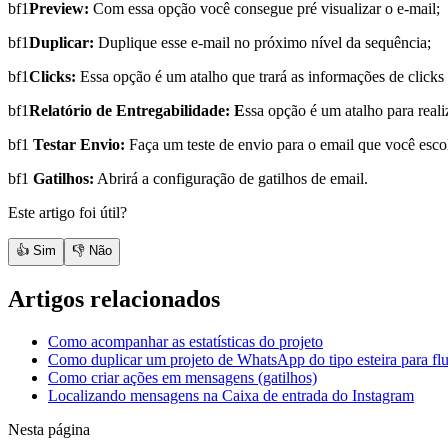
bf1
Preview:
Com essa opção você consegue pré visualizar o e-mail;
bf1
Duplicar:
Duplique esse e-mail no próximo nível da sequência;
bf1
Clicks:
Essa opção é um atalho que trará as informações de clicks 
bf1
Relatório de Entregabilidade: E
ssa opção é um atalho para realiz
bf1
Testar Envio:
Faça um teste de envio para o email que você esco
bf1
Gatilhos:
Abrirá a configuração de gatilhos de email.
Este artigo foi útil?
👍 Sim
👎 Não
Artigos relacionados
Como acompanhar as estatísticas do projeto
Como duplicar um projeto de WhatsApp do tipo esteira para f
Como criar ações em mensagens (gatilhos)
Localizando mensagens na Caixa de entrada do Instagram
Nesta página