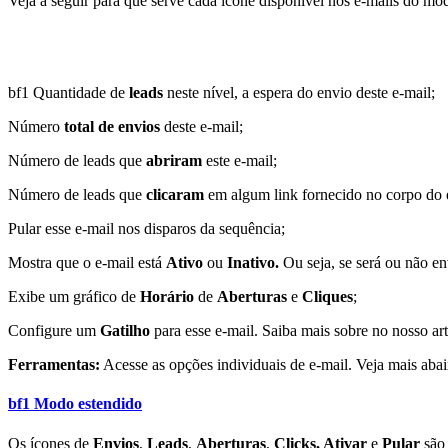
Veja a seguir para que serve cada ícone disponível nos e-mails do mo
bf1 Quantidade de
leads
neste nível, a espera do envio deste e-mail;
Número
total de envios
deste e-mail;
Número de leads que
abriram
este e-mail;
Número de leads que
clicaram
em algum link fornecido no corpo do 
Pular esse e-mail nos disparos da sequência;
Mostra que o e-mail está
Ativo
ou
Inativo.
Ou seja, se será ou não e
Exibe um gráfico de
Horário
de
Aberturas
e
Cliques
;
Configure um
Gatilho
para esse e-mail. Saiba mais sobre no nosso ar
Ferramentas:
Acesse as opções individuais de e-mail. Veja mais aba
bf1 Modo estendido
Os ícones de
Envios
,
Leads
,
Aberturas
,
Clicks, Ativar
e
Pular
são 