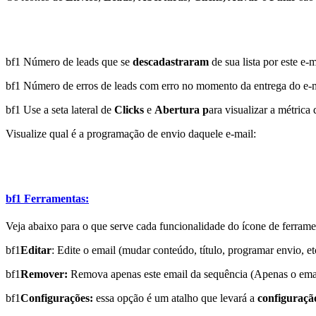
bf1 Número de leads que se
descadastraram
de sua lista por este e-m
bf1 Número de erros de leads com erro no momento da entrega do e-ma
bf1 Use a seta lateral de
Clicks
e
Abertura p
ara visualizar a métrica
Visualize qual é a programação de envio daquele e-mail:
bf1 Ferramentas:
Veja abaixo para o que serve cada funcionalidade do ícone de ferrame
bf1
Editar
: Edite o email (mudar conteúdo, título, programar envio, et
bf1
Remover:
Remova apenas este email da sequência (Apenas o emai
bf1
Configurações:
essa opção é um atalho que levará a
configuraçã