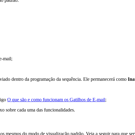
do padrão:
e-mail;
nviado dentro da programação da sequência. Ele permanecerá como
Ina
tigo
O que são e como funcionam os Gatilhos de E-mail
;
ixo sobre cada uma das funcionalidades.
os mesmos do modo de visualização padrão. Veja a seguir para que ser