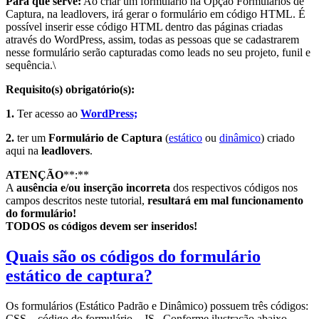
Para quê serve:
Ao criar um formulário na Opção Formulários de
Captura, na leadlovers, irá gerar o formulário em código HTML. É
possível inserir esse código HTML dentro das páginas criadas
através do WordPress, assim, todas as pessoas que se cadastrarem
nesse formulário serão capturadas como leads no seu projeto, funil e
sequência.\
Requisito(s) obrigatório(s):
1.
Ter acesso ao
WordPress;
2.
ter um
Formulário de Captura
(
estático
ou
dinâmico
) criado
aqui na
leadlovers
.
ATENÇÃO
**:**
A
ausência e/ou inserção incorreta
dos respectivos códigos nos
campos descritos neste tutorial,
resultará em mal funcionamento
do formulário!
TODOS os códigos devem ser inseridos!
Quais são os códigos do formulário
estático de captura?
Os formulários (Estático Padrão e Dinâmico) possuem três códigos:
CSS – código do formulário – JS . Conforme ilustração abaixo,