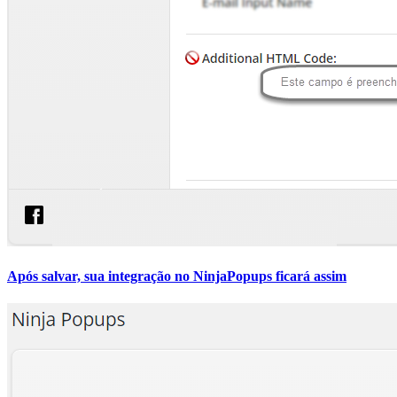
Após salvar, sua integração no NinjaPopups ficará assim