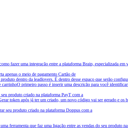
 como fazer uma integração entre a plataforma Braip, especializada em v
rta apenas o meio de pagamento Cartão de
o produto dentro da leadlovers. É dentro desse espaço que serão config
 carrinho
O primeiro passo é inserir uma descrição para você identificar
ar seu produto criado na plataforma PayT com a
Gerar token após já ter um criado, um novo código vai ser gerado e os b
grar seu produto criado na plataforma Doppus com a
 uma ferramenta que faz uma ligação entre as vendas do seu produto n