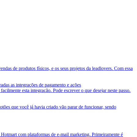
endas de produtos físicos, e os seus projetos da leadlovers. Com essa
uradas as integrações de pagamento e ações
 facilmente esta integração. Pode escrever o que desejar neste passo.
otões que você já havia criado vão parar de funcionar, sendo
a Hotmart com plataformas de e-mail marketing. Primeiramente é