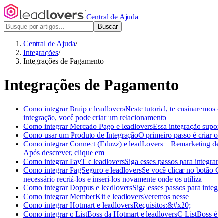
Central de Ajuda
Buscar
Central de Ajuda
/
Integrações
/
Integrações de Pagamento
Integrações de Pagamento
Como integrar Braip e leadlovers
Neste tutorial, te ensinaremos
integração, você pode criar um relacionamento
Como integrar Mercado Pago e leadlovers
Essa integração supo
Como usar um Produto de Integração
O primeiro passo é criar 
Como integrar Connect (Eduzz) e leadLovers – Remarketing de
Após descrever, clique em
Como integrar PayT e leadlovers
Siga esses passos para integr
Como integrar PagSeguro e leadlovers
Se você clicar no botão 
necessário recriá-los e inseri-los novamente onde os utiliza
Como integrar Doppus e leadlovers
Siga esses passos para inte
Como integrar MemberKit e leadlovers
Veremos nesse
Como integrar Hotmart e leadlovers
Requisitos:&#x20;
Como integrar o ListBoss da Hotmart e leadlovers
O ListBoss é