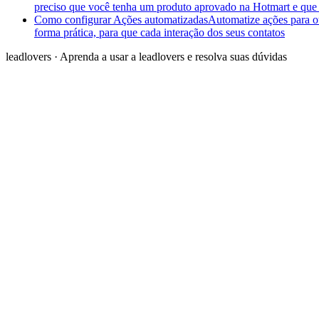
preciso que você tenha um produto aprovado na Hotmart e qu
Como configurar Ações automatizadas
Automatize ações para ot
forma prática, para que cada interação dos seus contatos
leadlovers
·
Aprenda a usar a leadlovers e resolva suas dúvidas