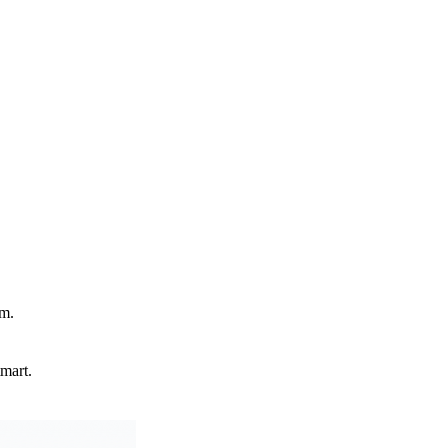
ém.
mart.