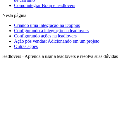
de carrinho
Como integrar Braip e leadlovers
Nesta página
Criando uma Integração na Doppus
Configurando a integração na leadlovers
Configurando ações na leadlovers
Ação pós vendas: Adicionando em um projeto
Outras ações
leadlovers
·
Aprenda a usar a leadlovers e resolva suas dúvidas