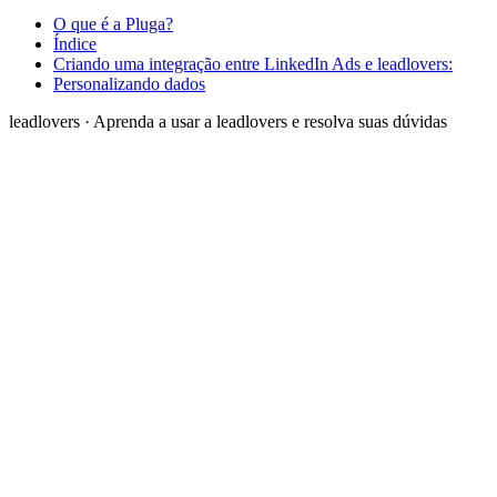
O que é a Pluga?
Índice
Criando uma integração entre LinkedIn Ads e leadlovers:
Personalizando dados
leadlovers
·
Aprenda a usar a leadlovers e resolva suas dúvidas