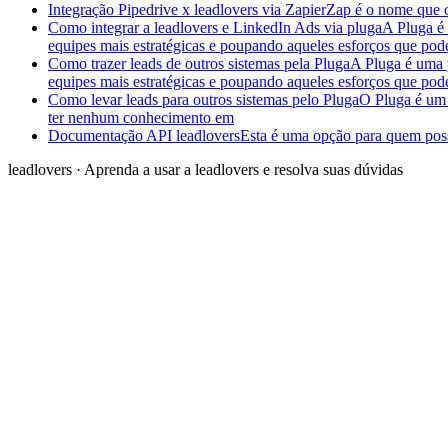
Integração Pipedrive x leadlovers via Zapier
Zap é o nome que o 
Como integrar a leadlovers e LinkedIn Ads via pluga
A Pluga é 
equipes mais estratégicas e poupando aqueles esforços que pod
Como trazer leads de outros sistemas pela Pluga
A Pluga é uma p
equipes mais estratégicas e poupando aqueles esforços que pod
Como levar leads para outros sistemas pelo Pluga
O Pluga é um 
ter nenhum conhecimento em
Documentação API leadlovers
Esta é uma opção para quem poss
leadlovers
·
Aprenda a usar a leadlovers e resolva suas dúvidas