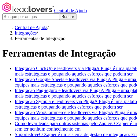
Central de Ajuda
Buscar
Central de Ajuda
/
Integrações
/
Ferramentas de Integração
Ferramentas de Integração
Integração ClickUp e leadlovers via Pluga
A Pluga é uma platafo
mais estratégicas e poupando aqueles esforços que podem ser
Integração Google Sheets e leadlovers via Pluga
A Pluga é uma p
equipes mais estratégicas e poupando aqueles esforços que pod
Integração PagSeguro e leadlovers via Pluga
A Pluga é uma plat
mais estratégicas e poupando aqueles esforços que podem ser
Integração Sympla e leadlovers via Pluga
A Pluga é uma platafo
estratégicas e poupando aqueles esforços que podem ser
Integração WooCommerce e leadlovers via Pluga
A Pluga é uma
equipes mais estratégicas e poupando aqueles esforços que pod
Como levar leads para outros sistemas pelo Zapier
O Zapier é um
sem ter nenhum conhecimento em
Suporte.love
O Zapier é um sistema de gestão de integração. Em