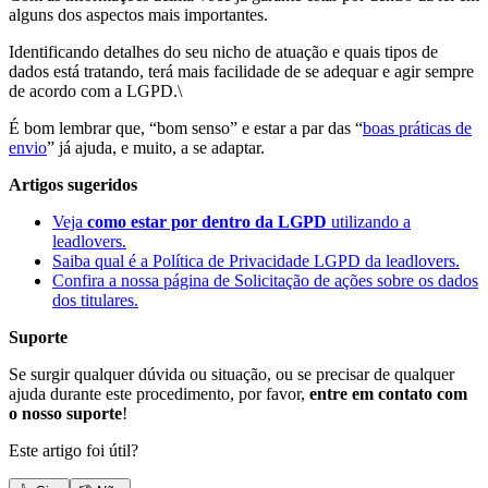
alguns dos aspectos mais importantes.
Identificando detalhes do seu nicho de atuação e quais tipos de
dados está tratando, terá mais facilidade de se adequar e agir sempre
de acordo com a LGPD.\
É bom lembrar que, “bom senso” e estar a par das “
boas práticas de
envio
” já ajuda, e muito, a se adaptar.
Artigos sugeridos
Veja
como estar por dentro da LGPD
utilizando a
leadlovers.
Saiba qual é a Política de Privacidade LGPD da leadlovers.
Confira a nossa página de Solicitação de ações sobre os dados
dos titulares.
Suporte
Se surgir qualquer dúvida ou situação, ou se precisar de qualquer
ajuda durante este procedimento, por favor,
entre em contato com
o nosso suporte
!
Este artigo foi útil?