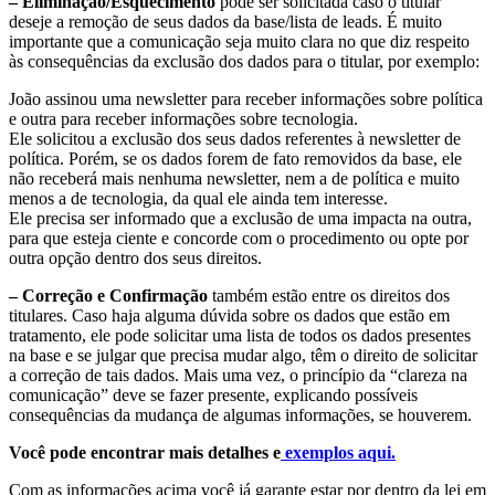
– Eliminação/Esquecimento
pode ser solicitada caso o titular
deseje a remoção de seus dados da base/lista de leads. É muito
importante que a comunicação seja muito clara no que diz respeito
às consequências da exclusão dos dados para o titular, por exemplo:
João assinou uma newsletter para receber informações sobre política
e outra para receber informações sobre tecnologia.
Ele solicitou a exclusão dos seus dados referentes à newsletter de
política. Porém, se os dados forem de fato removidos da base, ele
não receberá mais nenhuma newsletter, nem a de política e muito
menos a de tecnologia, da qual ele ainda tem interesse.
Ele precisa ser informado que a exclusão de uma impacta na outra,
para que esteja ciente e concorde com o procedimento ou opte por
outra opção dentro dos seus direitos.
– Correção e Confirmação
também estão entre os direitos dos
titulares. Caso haja alguma dúvida sobre os dados que estão em
tratamento, ele pode solicitar uma lista de todos os dados presentes
na base e se julgar que precisa mudar algo, têm o direito de solicitar
a correção de tais dados. Mais uma vez, o princípio da “clareza na
comunicação” deve se fazer presente, explicando possíveis
consequências da mudança de algumas informações, se houverem.
Você pode encontrar mais detalhes e
exemplos aqui.
Com as informações acima você já garante estar por dentro da lei em