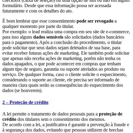
checkbox (caixa de seleção) ou uma opção de sim ou não em algum
formulário. Desde que essa informação possa ser acessada
futuramente e com os detalhes do ato.
É bom lembrar que esse consentimento
pode ser revogado
a
qualquer momento por parte do titular.
Por exemplo: o lead realiza uma compra em seu site de e-commerce,
para isso alguns
dados sensíveis
são solicitados (dados bancários
para o pagamento). Após a conclusão do procedimento, o titular
pode solicitar que seus dados sejam deletados de sua base, para
evitar receber futuras ações de marketing. Ele também pode solicitar
que apenas não receba ações de marketing, porém não tenha os
dados apagados, o que pode acontecer em compras que tenham
algum tipo de seguro, garantia ou suporte atrelados ao produto ou
serviço. De qualquer forma, caso o cliente solicite o esquecimento,
considerando o suporte ao cliente, ele precisa ser informado de
maneira clara quais serão as consequências do esquecimento dos
dados (se houverem).
2 – Proteção de crédito
A lei permite o tratamento de dados pessoais para a
proteção de
crédito
dos titulares sem o consentimento dos mesmos.
De acordo com a lei, a justificativa é garantir a prevenção à fraude e
à segurança dos dados, evitando que pessoas utilizem de brechas