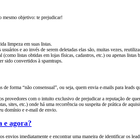
 mesmo objetivo: te prejudicar!
ida limpeza em suas listas.
suários e ao invés de serem deletadas elas são, muitas vezes, reutiliz
tal (como listas obtidas em lojas físicas, cadastros, etc.) ou apenas li
 sido convertidos à spamtraps.
idas de forma “não consensual”, ou seja, quem envia e-mails para leads
rios provedores com o intuito exclusivo de prejudicar a reputação de 
as, sites, etc.) onde há uma recorrência ou suspeita de prática de aquisi
eu domínio e e-mail de envio.
a e agora?
 os envios imediatamente e encontrar uma maneira de identificar os lead