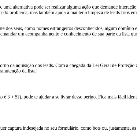
, uma alternativa pode ser realizar alguma ação que demande interação c
rar do problema, mas também ajuda a manter a limpeza de leads frios em
ente dos seus, como nomes estrangeiros desconhecidos, algum domíni
vai demandar um acompanhamento e conhecimento de sua parte da lista qu
orno da aquisição dos leads. Com a chegada da Lei Geral de Proteção de
manutenção da lista.
 + 5?), pode te ajudar a se livrar desse perigo. Fica mais fácil identi
quer captura indesejada no seu formulário, como bots ou, justamente, as