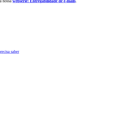
na nossa
websérie: Entregabilidade de e-mails
.
recisa saber