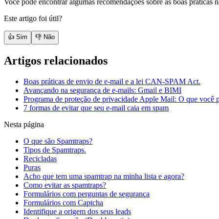
Você pode encontrar algumas recomendações sobre as boas práticas 
Este artigo foi útil?
👍 Sim
👎 Não
Artigos relacionados
Boas práticas de envio de e-mail e a lei CAN-SPAM Act.
Avançando na segurança de e-mails: Gmail e BIMI
Programa de proteção de privacidade Apple Mail: O que você p
7 formas de evitar que seu e-mail caia em spam
Nesta página
O que são Spamtraps?
Tipos de Spamtraps.
Recicladas
Puras
Acho que tem uma spamtrap na minha lista e agora?
Como evitar as spamtraps?
Formulários com perguntas de segurança
Formulários com Captcha
Identifique a origem dos seus leads