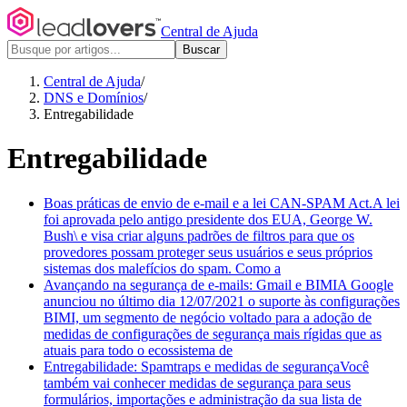
Central de Ajuda
Buscar
Central de Ajuda
/
DNS e Domínios
/
Entregabilidade
Entregabilidade
Boas práticas de envio de e-mail e a lei CAN-SPAM Act.
A lei
foi aprovada pelo antigo presidente dos EUA, George W.
Bush\ e visa criar alguns padrões de filtros para que os
provedores possam proteger seus usuários e seus próprios
sistemas dos malefícios do spam. Como a
Avançando na segurança de e-mails: Gmail e BIMI
A Google
anunciou no último dia 12/07/2021 o suporte às configurações
BIMI, um segmento de negócio voltado para a adoção de
medidas de configurações de segurança mais rígidas que as
atuais para todo o ecossistema de
Entregabilidade: Spamtraps e medidas de segurança
Você
também vai conhecer medidas de segurança para seus
formulários, importações e administração da sua lista de