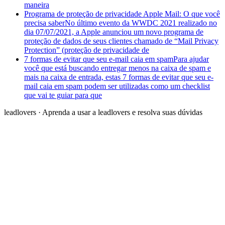
maneira
Programa de proteção de privacidade Apple Mail: O que você
precisa saber
No último evento da WWDC 2021 realizado no
dia 07/07/2021, a Apple anunciou um novo programa de
proteção de dados de seus clientes chamado de “Mail Privacy
Protection” (proteção de privacidade de
7 formas de evitar que seu e-mail caia em spam
Para ajudar
você que está buscando entregar menos na caixa de spam e
mais na caixa de entrada, estas 7 formas de evitar que seu e-
mail caia em spam podem ser utilizadas como um checklist
que vai te guiar para que
leadlovers
·
Aprenda a usar a leadlovers e resolva suas dúvidas