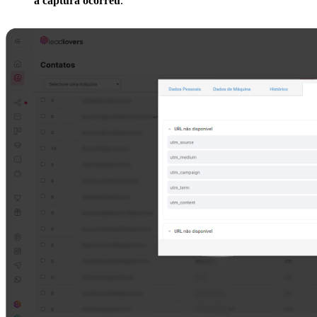
a captura ocorreu
.