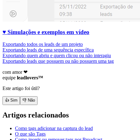
♥ Simulações e exemplos em vídeo
Exportando todos os leads de um projeto
Exportando leads de uma sequência específica
Exportando quem abriu e quem clicou ou não interagiu
Exportando leads que possuem ou não possuem uma tag
com amor ❤
equipe
leadlovers™
Este artigo foi útil?
👍 Sim
👎 Não
Artigos relacionados
Como tags adicionar na captura do lead
O que são Tags
Como inserir ou remover tags por Broadcast