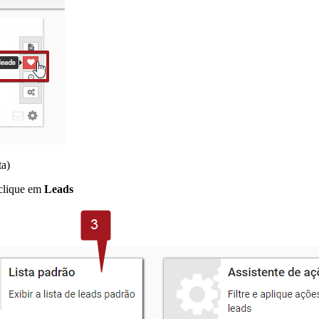
ta)
 clique em
Leads