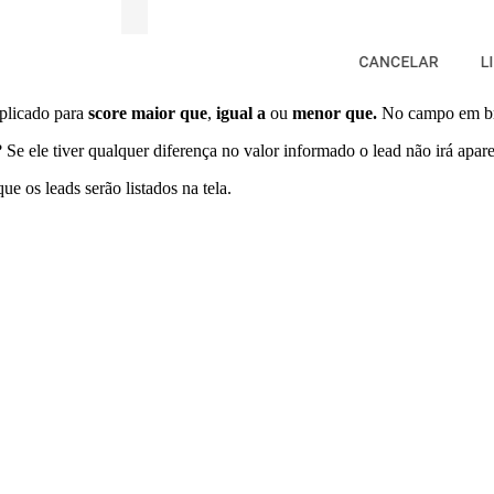
aplicado para
score maior que
,
igual a
ou
menor que.
No campo em bran
e ele tiver qualquer diferença no valor informado o lead não irá aparece
ue os leads serão listados na tela.