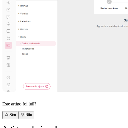
Este artigo foi útil?
👍 Sim
👎 Não