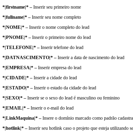
*|firstname|* –
Inserir seu primeiro nome
*|fullname|* –
Inserir seu nome completo
*|NOME|* –
Inserir o nome completo do lead
*|PNOME|* –
Inserir o primeiro nome do lead
*|TELEFONE|* –
Inserir telefone do lead
*|DATNASCIMENTO|* –
Inserir a data de nascimento do lead
*|EMPRESA|* –
Inserir empresa do lead
*|CIDADE|* –
Inserir a cidade do lead
*|ESTADO|* –
Inserir o estado da cidade do lead
*|SEXO|* –
Inserir se o sexo do lead é masculino ou feminino
*|EMAIL|* –
Inserir o e-mail do lead
*|LinkMaquina|* –
Insere o domínio marcado como padrão cadastra
*|hotlink|* –
Inserir seu hotlink caso o projeto que esteja utilizando se