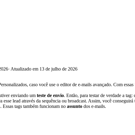
2026
·
Atualizado em 13 de julho de 2026
sonalizados, caso você use o editor de e-mails avançado. Com essas t
stiver enviando um
teste de envio
. Então, para testar de verdade a tag
a esse lead através da sequência ou broadcast. Assim, você conseguirá 
3
. Essas tags também funcionam no
assunto
dos e-mails.