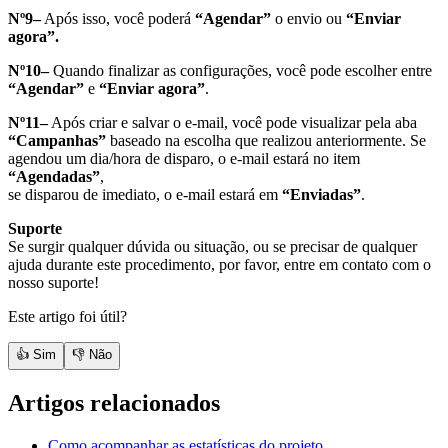
Nº9–
Após isso, você poderá
“Agendar”
o envio ou
“Enviar
agora”.
Nº10–
Quando finalizar as configurações, você pode escolher entre
“Agendar”
e
“Enviar agora”
.
Nº11–
Após criar e salvar o e-mail, você pode visualizar pela aba
“Campanhas”
baseado na escolha que realizou anteriormente. Se
agendou um dia/hora de disparo, o e-mail estará no item
“Agendadas”
,
se disparou de imediato, o e-mail estará em
“Enviadas”
.
Suporte
Se surgir qualquer dúvida ou situação, ou se precisar de qualquer
ajuda durante este procedimento, por favor, entre em contato com o
nosso suporte!
Este artigo foi útil?
👍 Sim
👎 Não
Artigos relacionados
Como acompanhar as estatísticas do projeto