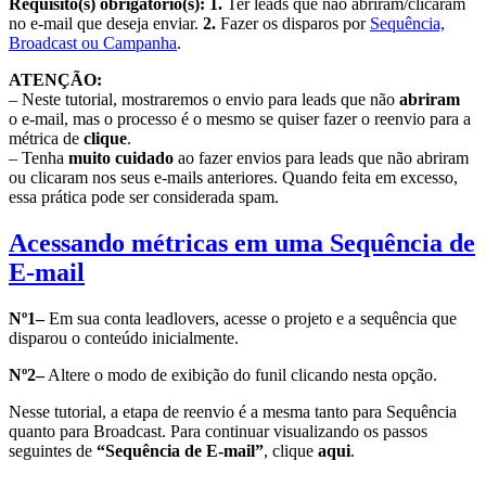
Requisito(s) obrigatório(s): 1.
Ter leads que não abriram/clicaram
no e-mail que deseja enviar.
2.
Fazer os disparos por
Sequência,
Broadcast ou Campanha
.
ATENÇÃO:
– Neste tutorial, mostraremos o envio para leads que não
abriram
o e-mail, mas o processo é o mesmo se quiser fazer o reenvio para a
métrica de
clique
.
– Tenha
muito cuidado
ao fazer envios para leads que não abriram
ou clicaram nos seus e-mails anteriores. Quando feita em excesso,
essa prática pode ser considerada spam.
Acessando métricas em uma Sequência de
E-mail
Nº1–
Em sua conta leadlovers, acesse o projeto e a sequência que
disparou o conteúdo inicialmente.
Nº2–
Altere o modo de exibição do funil clicando nesta opção.
Nesse tutorial, a etapa de reenvio é a mesma tanto para Sequência
quanto para Broadcast. Para continuar visualizando os passos
seguintes de
“Sequência de E-mail”
, clique
aqui
.