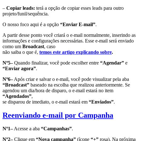
–
Copiar leads:
terá a opção de copiar esses leads para outro
projeto/funil/sequência.
O nosso foco aqui é a opção
“Enviar E-mail”
.
A partir desse ponto você criará o e-mail normalmente, inserindo as
informações e configurações necessárias. Esse e-mail será enviado
como um
Broadcast
, caso
não saiba o que é,
temos este artigo explicando sobre
.
Nº5–
Quando finalizar, você pode escolher entre
“Agendar”
e
“Enviar agora”
.
Nº6–
Após criar e salvar o e-mail, você pode visualizar pela aba
“Broadcast”
baseado na escolha que realizou anteriormente. Se
agendou um dia/hora de disparo, o e-mail estará no item
“Agendados”
,
se disparou de imediato, o e-mail estará em
“Enviados”
.
Reenviando e-mail por Campanha
Nº1–
Acesse a aba
“Campanhas”
.
Nº2–
Clique em
“Nova campanha”
(ícone
“+”
rosa). Na próxima