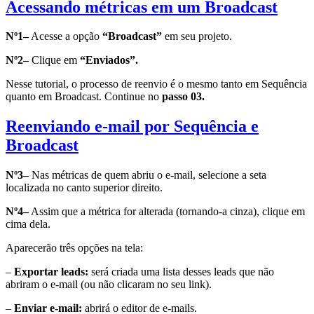
Acessando métricas em um Broadcast
Nº1–
Acesse a opção
“Broadcast”
em seu projeto.
Nº2–
Clique em
“Enviados”.
Nesse tutorial, o processo de reenvio é o mesmo tanto em Sequência
quanto em Broadcast. Continue no
passo 03.
Reenviando e-mail por Sequência e
Broadcast
Nº3–
Nas métricas de quem abriu o e-mail, selecione a seta
localizada no canto superior direito.
Nº4–
Assim que a métrica for alterada (tornando-a cinza), clique em
cima dela.
Aparecerão três opções na tela:
–
Exportar leads:
será criada uma lista desses leads que não
abriram o e-mail (ou não clicaram no seu link).
–
Enviar e-mail:
abrirá o editor de e-mails.