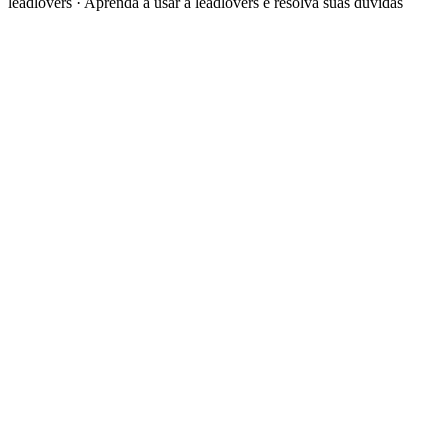
leadlovers
·
Aprenda a usar a leadlovers e resolva suas dúvidas