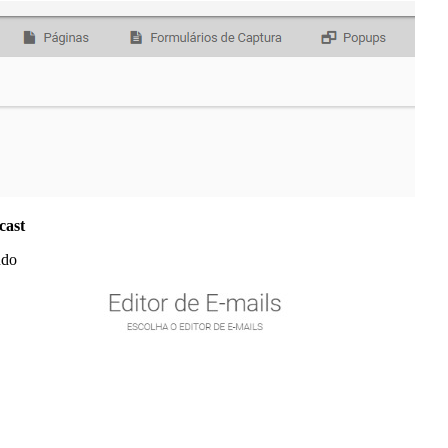
cast
údo