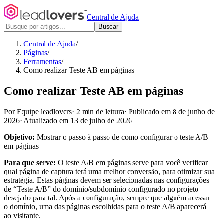
Central de Ajuda
Buscar
Central de Ajuda
/
Páginas
/
Ferramentas
/
Como realizar Teste AB em páginas
Como realizar Teste AB em páginas
Por Equipe leadlovers
·
2 min de leitura
·
Publicado em 8 de junho de
2026
·
Atualizado em 13 de julho de 2026
Objetivo:
Mostrar o passo à passo de como configurar o teste A/B
em páginas
Para que serve:
O teste A/B em páginas serve para você verificar
qual página de captura terá uma melhor conversão, para otimizar sua
estratégia. Estas páginas devem ser selecionadas nas configurações
de “Teste A/B” do domínio/subdomínio configurado no projeto
desejado para tal. Após a configuração, sempre que alguém acessar
o domínio, uma das páginas escolhidas para o teste A/B aparecerá
ao visitante.