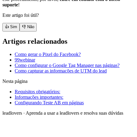
suporte
!
Este artigo foi útil?
👍 Sim
👎 Não
Artigos relacionados
Como gerar o Pixel do Facebook?
99webinar
Como configurar o Google Tag Manager nas páginas?
Como capturar as informações de UTM do lead
Nesta página
Requisitos obrigatórios:
Informações importantes:
Configurando Teste AB em páginas
leadlovers
·
Aprenda a usar a leadlovers e resolva suas dúvidas