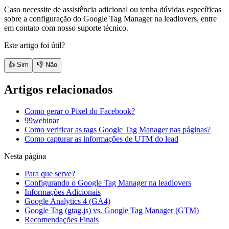
Caso necessite de assistência adicional ou tenha dúvidas específicas
sobre a configuração do Google Tag Manager na leadlovers, entre
em contato com nosso suporte técnico.
Este artigo foi útil?
👍 Sim
👎 Não
Artigos relacionados
Como gerar o Pixel do Facebook?
99webinar
Como verificar as tags Google Tag Manager nas páginas?
Como capturar as informações de UTM do lead
Nesta página
Para que serve?
Configurando o Google Tag Manager na leadlovers
Informações Adicionais
Google Analytics 4 (GA4)
Google Tag (gtag.js) vs. Google Tag Manager (GTM)
Recomendações Finais