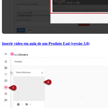
Inserir vídeo em aula de um Produto Ead (versão 3.0)