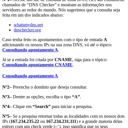
chamados de “DNS Checker” e mostram as informações nos
servidores ao redor do mundo. Nós sugerimos que a consulta seja
feita em um dos indicados abaixo:
whatsmydns.net
dnschecker.org
Caso tenha feito os apontamentos com o tipo de entrada
A
adicionando os nossos IPs na sua zona DNS, vá até o tópico:
Consultando apontamento A
.
Já se a entrada foi criada por
CNAME
, siga para o tópico:
Consultando apontamento CNAME
.
Consultando apontamento A
Nº2–
Preencha o domínio que deseja consultar.
Nº3–
Dentre as opções, escolha o tipo
“A”
.
Nº4–
Clique em
“Search”
para iniciar a pesquisa.
Nº5–
Se a pesquisa retornar todas as localidades com os nossos dois
IPs (
167.234.235.22
ou
167.234.231.111
) e a grande maioria delas
estiver com um check verde (✅), isso significa que os seus