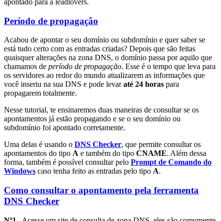
apontado para a leadlovers.
Período de propagação
Acabou de apontar o seu domínio ou subdomínio e quer saber se
está tudo certo com as entradas criadas? Depois que são feitas
quaisquer alterações na zona DNS, o domínio passa por aquilo que
chamamos de
período de propagação
. Esse é o tempo que leva para
os servidores ao redor do mundo atualizarem as informações que
você inseriu na sua DNS e pode levar
até 24 horas
para
propagarem totalmente.
Nesse tutorial, te ensinaremos duas maneiras de consultar se os
apontamentos já estão propagando e se o seu domínio ou
subdomínio foi apontado corretamente.
Uma delas é usando o
DNS Checker
, que permite consultar os
apontamentos do tipo
A
e também do tipo
CNAME
. Além dessa
forma, também é possível consultar pelo
Prompt de Comando do
Windows
caso tenha feito as entradas pelo tipo
A
.
Como consultar o apontamento pela ferramenta
DNS Checker
Nº1–
Acesse um site de consulta de zona DNS, eles são comumente