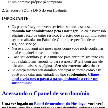
1.
Ter um domínio próprio já comprado
2.
ter acesso a Zona DNS do seu Hostinger.
IMPORTANTE:
Os passos à seguir devem ser feitos
somente se o seu
domínio for administrado pelo Hostinger.
Se ele estiver sob
administração de outro serviço, é preciso que as configurações
sejam realizadas no Painel de Controle específico deste
segundo serviço.
Nesse artigo aqui
nós mostramos como você pode confirmar
qual é o painel do seu domínio.
Caso seu domínio já seja utilizado para abrir um site feito em
outra plataforma, apontá-lo para o nosso IP fará com que ele
não abra mais estas páginas.
Seu site externo sairá do ar
!
Se deseja manter seu domínio principal na forma como está,
você pode criar uma entrada do tipo
subdomínio
.
Clique
aqui e veja nosso passo a passo, ensinando a criar um
subdomínio!
Acessando o Cpanel de seu domínio
Uma vez logado no
Painel de membros do Hostinger
você verá
na Home uma lista com todos os seus domínios cadastrados por