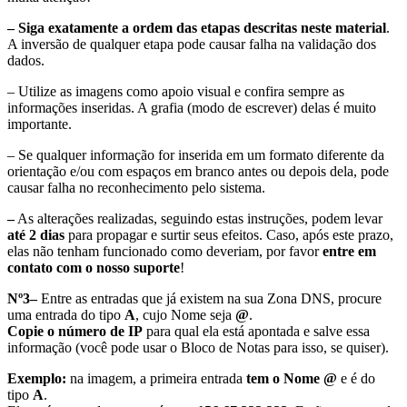
– Siga exatamente a ordem das etapas descritas neste material
.
A inversão de qualquer etapa pode causar falha na validação dos
dados.
– Utilize as imagens como apoio visual e confira sempre as
informações inseridas. A grafia (modo de escrever) delas é muito
importante.
– Se qualquer informação for inserida em um formato diferente da
orientação e/ou com espaços em branco antes ou depois dela, pode
causar falha no reconhecimento pelo sistema.
–
As alterações realizadas, seguindo estas instruções, podem levar
até 2 dias
para propagar e surtir seus efeitos. Caso, após este prazo,
elas não tenham funcionado como deveriam, por favor
entre em
contato com o nosso suporte
!
Nº3–
Entre as entradas que já existem na sua Zona DNS, procure
uma entrada do tipo
A
, cujo Nome seja
@
.
Copie o número de IP
para qual ela está apontada e salve essa
informação (você pode usar o Bloco de Notas para isso, se quiser).
Exemplo:
na imagem, a primeira entrada
tem o Nome @
e é do
tipo
A
.