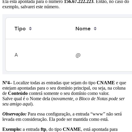
Ela está apontada para o número
156.67.222.223
. Então, no caso do
exemplo, salvarei este número.
Nº4–
Localize todas as entradas que sejam do tipo
CNAME
e que
estejam apontadas para o seu domínio principal, ou seja, na coluna
de
Conteúdo
conterá somente o seu domínio como valor.
Salve qual é o Nome dela (
novamente, o Bloco de Notas pode ser
seu amigo aqui
).
Observação:
Para essa configuração, a entrada “www” não será
levada em consideração. Ela pode ser mantida como está.
Exemplo:
a entrada
ftp
, do tipo
CNAME
, está apontada para