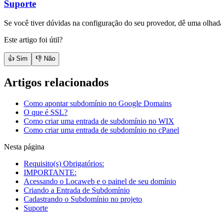
Suporte
Se você tiver dúvidas na configuração do seu provedor, dê uma olhad
Este artigo foi útil?
👍 Sim
👎 Não
Artigos relacionados
Como apontar subdomínio no Google Domains
O que é SSL?
Como criar uma entrada de subdomínio no WIX
Como criar uma entrada de subdomínio no cPanel
Nesta página
Requisito(s) Obrigatórios:
IMPORTANTE:
Acessando o Locaweb e o painel de seu domínio
Criando a Entrada de Subdomínio
Cadastrando o Subdomínio no projeto
Suporte