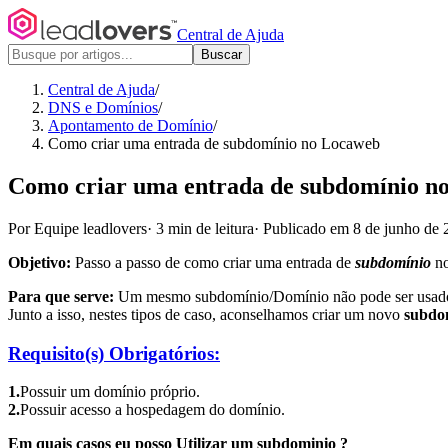
Central de Ajuda
Buscar
Central de Ajuda
/
DNS e Domínios
/
Apontamento de Domínio
/
Como criar uma entrada de subdomínio no Locaweb
Como criar uma entrada de subdomínio n
Por Equipe leadlovers
·
3 min de leitura
·
Publicado em 8 de junho de 
Objetivo:
Passo a passo de como criar uma entrada de
subdomínio
no
Para que serve:
Um mesmo subdomínio/Domínio não pode ser usado 
Junto a isso, nestes tipos de caso, aconselhamos criar um novo
subdo
Requisito(s) Obrigatórios:
1.
Possuir um domínio próprio.
2.
Possuir acesso a hospedagem do domínio.
Em quais casos eu posso Utilizar um subdominio ?