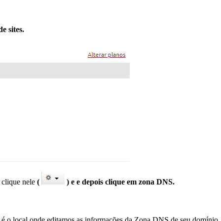
 sites.
 clique nele
(
) e e depois clique em zona DNS.
ste é o local onde editamos as informações da Zona DNS de seu domínio.