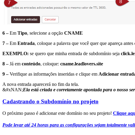
6 –
Em
Tipo
, selecione a opção
CNAME
7 –
Em
Entrada
, coloque a palavra que você quer que apareça antes 
EXEMPLO:
se quero que minha entrada de subdomínio seja
click.
8 –
Já em
conteúdo
, coloque:
cname.leadlovers.site
9 –
Verifique as informações inseridas e clique em
Adicionar entrada
A nova entrada aparecerá no fim da tela.
&#xNAN;
Ela está criada e corretamente apontada para o nosso ser
Cadastrando o Subdomínio no projeto
O próximo passo é adicionar este domínio no seu projeto!
Clique aqui
Pode levar até 24 horas para as configurações sejam totalmente v