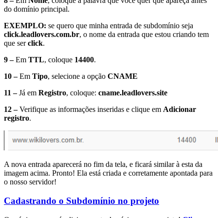
8 –
Em
Nome
, coloque a palavra que você quer que apareça antes
do domínio principal.
EXEMPLO:
se quero que minha entrada de subdomínio seja
click.leadlovers.com.br
, o nome da entrada que estou criando tem
que ser
click
.
9 –
Em
TTL
, coloque
14400
.
10 –
Em
Tipo
, selecione a opção
CNAME
11 –
Já em
Registro
, coloque:
cname.leadlovers.site
12 –
Verifique as informações inseridas e clique em
Adicionar
registro
.
A nova entrada aparecerá no fim da tela, e ficará similar à esta da
imagem acima. Pronto! Ela está criada e corretamente apontada para
o nosso servidor!
Cadastrando o Subdomínio no projeto