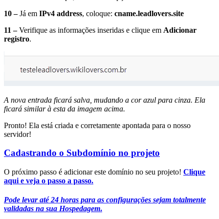
10 –
Já em
IPv4 address
, coloque:
cname.leadlovers.site
11 –
Verifique as informações inseridas e clique em
Adicionar
registro
.
A nova entrada ficará salva, mudando a cor azul para cinza. Ela
ficará similar à esta da imagem acima.
Pronto! Ela está criada e corretamente apontada para o nosso
servidor!
Cadastrando o Subdomínio no projeto
O próximo passo é adicionar este domínio no seu projeto!
Clique
aqui e veja o passo a passo.
Pode levar até 24 horas para as configurações sejam totalmente
validadas na sua Hospedagem
.