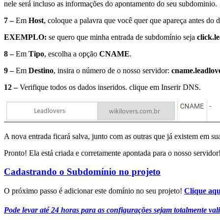
nele será incluso as informações do apontamento do seu subdominio.
7 –
Em
Host
, coloque a palavra que você quer que apareça antes do d
EXEMPLO:
se quero que minha entrada de subdomínio seja
click.
8 –
Em
Tipo
, escolha a opção
CNAME
.
9 –
Em
Destino
, insira o número de o nosso servidor:
cname.leadlove
12 –
Verifique todos os dados inseridos. clique em Inserir DNS.
A nova entrada ficará salva, junto com as outras que já existem em sua
Pronto! Ela está criada e corretamente apontada para o nosso servidor
Cadastrando o Subdomínio no projeto
O próximo passo é adicionar este domínio no seu projeto!
Clique aqui
Pode levar até 24 horas para as configurações sejam totalmente v