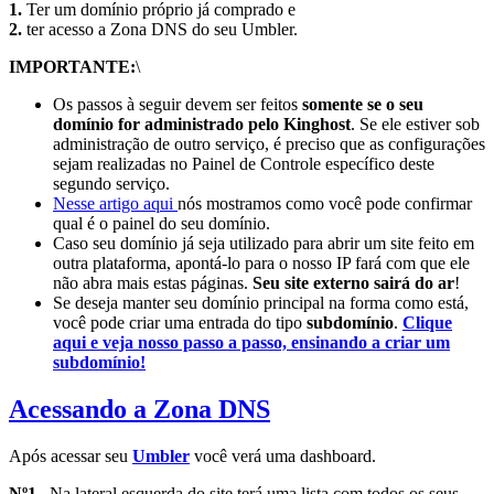
1.
Ter um domínio próprio já comprado e
2.
ter acesso a Zona DNS do seu Umbler.
IMPORTANTE:
\
Os passos à seguir devem ser feitos
somente se o seu
domínio for administrado pelo Kinghost
. Se ele estiver sob
administração de outro serviço, é preciso que as configurações
sejam realizadas no Painel de Controle específico deste
segundo serviço.
Nesse artigo aqui
nós mostramos como você pode confirmar
qual é o painel do seu domínio.
Caso seu domínio já seja utilizado para abrir um site feito em
outra plataforma, apontá-lo para o nosso IP fará com que ele
não abra mais estas páginas.
Seu site externo sairá do ar
!
Se deseja manter seu domínio principal na forma como está,
você pode criar uma entrada do tipo
subdomínio
.
Clique
aqui e veja nosso passo a passo, ensinando a criar um
subdomínio!
Acessando a Zona DNS
Após acessar seu
Umbler
você verá uma dashboard.
Nº1–
Na lateral esquerda do site terá uma lista com todos os seus