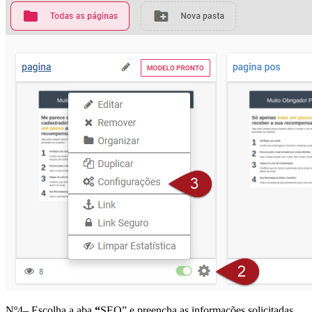
Nº4– Escolha a aba
“
SEO” e preencha as informações solicitadas.