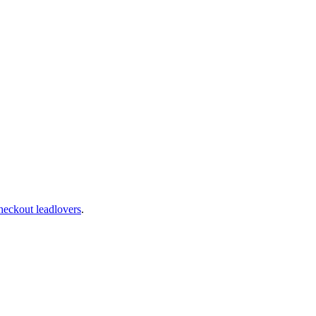
heckout leadlovers
.