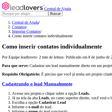
Central de Ajuda
Buscar
Central de Ajuda
/
Contatos
/
Importar Contatos
/
Como inserir contatos individualmente
Como inserir contatos individualmente
Por Equipe leadlovers
·
2 min de leitura
·
Publicado em 8 de junho de 
Para que serve:
Cadastrar um lead manualmente direto em um projeto 
Requisito Obrigatório:
É preciso que você já tenha um projeto criad
Cadastrando o lead Manualmente
Acesse seu projeto e clique sobre a opção
Leads.
Já na tela da aba
Leads
, no canto superior direito, você verá o
Escolha a opção
Cadastrar Lead
Informe o
e-mail
do lead.
Informe o
nome
do lead (opcional).